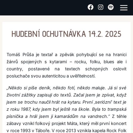
Přeskočit
Post
Main
na
navigation
Menu
obsah
HUDEBNÍ OCHUTNÁVKA 14.2. 2025
Tomáš Průša je textař a zpěvák pohybující se na hranici
žánrů spojených s kytarami – rocku, folku, blues ale i
country, postavené na textech schopných oslovit
posluchače svou autenticitou a uvěřitelností.
„Někdo si píše deník, někdo fotí, někdo maluje. Já si své
životní zážitky zapisuji do textů. Začal jsem je zpívat, když
jsem se trochu naučil hrát na kytaru. První ‚seriózní‘ text je
z roku 1987, kdy jsem byl ještě na škole. Byla to trampská
písnička a hrál jsem ji kamarádům na vandrech.“
Z téhle
zábavy vznikl folkový projekt Máta, který měl první koncert
v roce 1993 v Táboře. V roce 2013 vznikla kapela Rock Folk