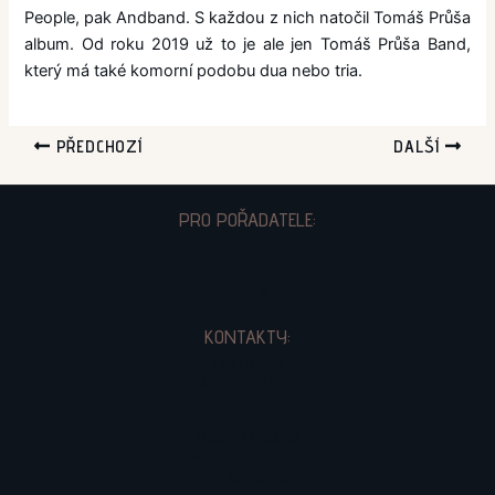
People, pak Andband. S každou z nich natočil Tomáš Průša
album. Od roku 2019 už to je ale jen Tomáš Průša Band,
který má také komorní podobu dua nebo tria.
PŘEDCHOZÍ
DALŠÍ
PRO POŘADATELE:
Promo foto
Stage plan
Playlist
KONTAKTY:
Petr Havrda
+420 739 524 456
HavrdaP@seznam.cz
Rostislav Coufal
+420 777 084 774
rosta.coufal@seznam.cz